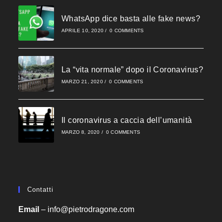
to
close
WhatsApp dice basta alle fake news?
the
APRILE 10, 2020
/
0 COMMENTS
searc
panel
La “vita normale” dopo il Coronavirus?
MARZO 21, 2020
/
0 COMMENTS
Il coronavirus a caccia dell’umanità
MARZO 8, 2020
/
0 COMMENTS
Contatti
Email
–
info@pietrodragone.com