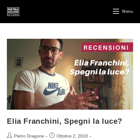
Salta
al
Menu
contenuto
Elia Franchini, Spegni la luce?
Autore
Articolo
Pietro Dragone
Ottobre 2, 2018