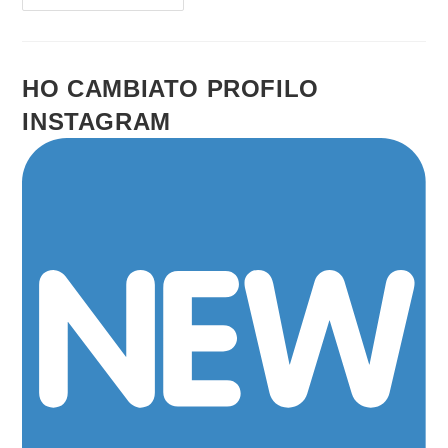
Gratis?
Che
Fine
Farà
Il
Progetto
HO CAMBIATO PROFILO
INSTAGRAM