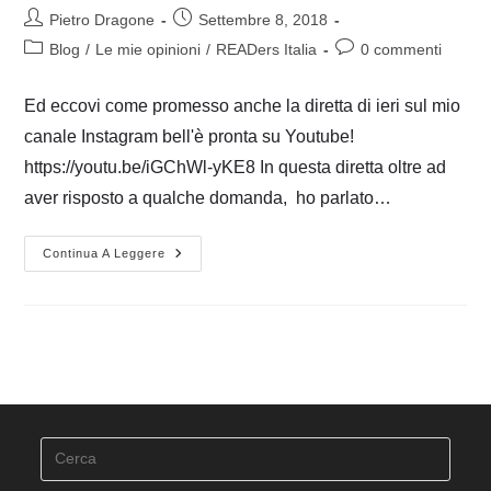
Autore
Articolo
Pietro Dragone
Settembre 8, 2018
dell'articolo:
pubblicato:
Categoria
Commenti
Blog
/
Le mie opinioni
/
READers Italia
0 commenti
dell'articolo:
dell'articolo:
Ed eccovi come promesso anche la diretta di ieri sul mio
canale Instagram bell'è pronta su Youtube!
https://youtu.be/iGChWl-yKE8 In questa diretta oltre ad
aver risposto a qualche domanda, ho parlato…
PUBBLICARE
Continua A Leggere
UN
LIBRO
–
DRAGONPOETRY
#2
Press
Esca