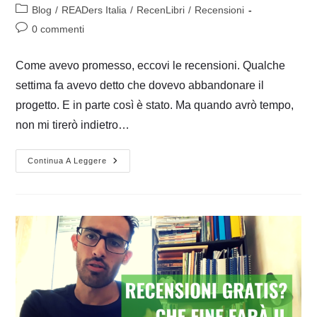
dell'articolo:
pubblicato:
Categoria
Blog
/
READers Italia
/
RecenLibri
/
Recensioni
dell'articolo:
Commenti
0 commenti
dell'articolo:
Come avevo promesso, eccovi le recensioni. Qualche
settima fa avevo detto che dovevo abbandonare il
progetto. E in parte così è stato. Ma quando avrò tempo,
non mi tirerò indietro…
Elia
Continua A Leggere
Franchini,
Spegni
La
Luce?