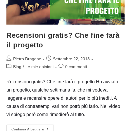
Recensioni gratis? Che fine farà
il progetto
Autore
Articolo
Pietro Dragone
Settembre 22, 2018
dell'articolo:
pubblicato:
Categoria
Commenti
Blog
/
Le mie opinioni
0 commenti
dell'articolo:
dell'articolo:
Recensioni gratis? Che fine farà il progetto Ho avviato
un progetto, qualche settimana fa, che mi vedeva
leggere e recensire opere di autori per lo più inediti. A
causa di contrattempi vari non potrò più farlo. Nel video
vi spiego però come rimedierò al tutto.
Recensioni
Continua A Leggere