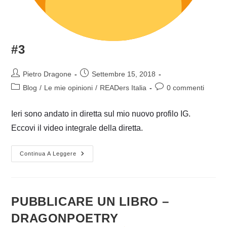
#3
Autore
Articolo
Pietro Dragone
Settembre 15, 2018
dell'articolo:
pubblicato:
Categoria
Commenti
Blog
/
Le mie opinioni
/
READers Italia
0 commenti
dell'articolo:
dell'articolo:
Ieri sono andato in diretta sul mio nuovo profilo IG.
Eccovi il video integrale della diretta.
HO
Continua A Leggere
CAMBIATO
PROFILO
INSTAGRAM
-
DRAGONPOETRY
PUBBLICARE UN LIBRO –
#3
DRAGONPOETRY