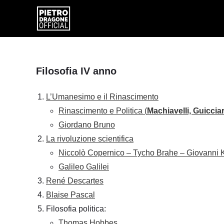
Salta
al
contenuto
Filosofia IV anno
L’Umanesimo e il Rinascimento
Rinascimento e Politica (
Machiavelli, Guiccia
Giordano Bruno
La rivoluzione scientifica
Niccolò Copernico – Tycho Brahe – Giovanni 
Galileo Galilei
René Descartes
Blaise Pascal
Filosofia politica:
Thomas Hobbes