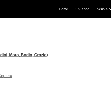
Home
Chi sono
Scuola
rdini, Moro, Bodin, Grozio
)
Keplero