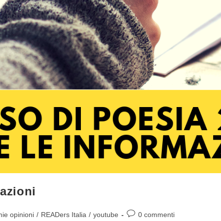
mazioni
Commenti
ie opinioni
/
READers Italia
/
youtube
0 commenti