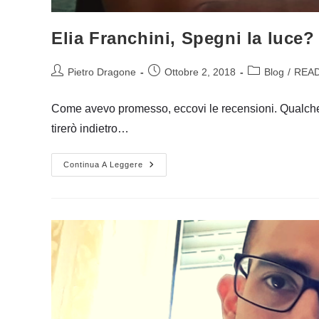
Elia Franchini, Spegni la luce?
Autore
Articolo
Categoria
Pietro Dragone
Ottobre 2, 2018
Blog
/
READe
dell'articolo:
pubblicato:
dell'articolo:
Come avevo promesso, eccovi le recensioni. Qualche 
tirerò indietro…
Elia
Continua A Leggere
Franchini,
Spegni
La
Luce?