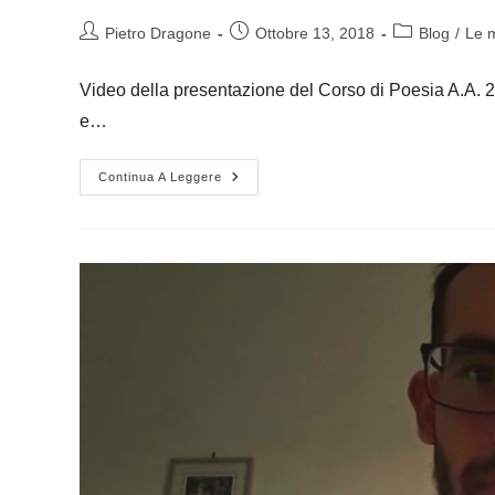
Autore
Articolo
Categoria
Pietro Dragone
Ottobre 13, 2018
Blog
/
Le m
dell'articolo:
pubblicato:
dell'articolo:
Video della presentazione del Corso di Poesia A.A. 20
e…
Presentazione
Continua A Leggere
Del
Corso
Di
Poesia
A.A.
2018/2019