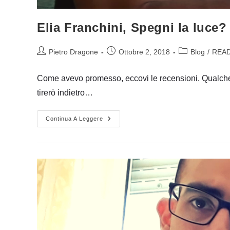
Elia Franchini, Spegni la luce?
Autore
Articolo
Categoria
Pietro Dragone
Ottobre 2, 2018
Blog
/
READe
dell'articolo:
pubblicato:
dell'articolo:
Come avevo promesso, eccovi le recensioni. Qualche 
tirerò indietro…
Elia
Continua A Leggere
Franchini,
Spegni
La
Luce?