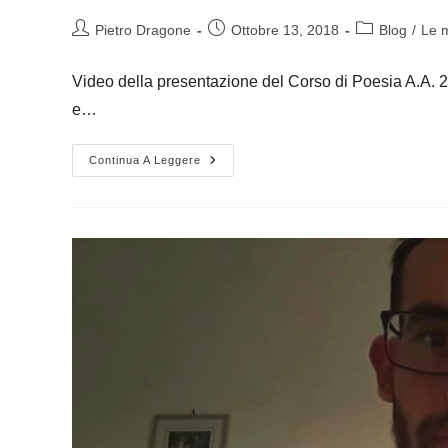
Autore
Articolo
Categoria
Pietro Dragone
Ottobre 13, 2018
Blog
/
Le m
dell'articolo:
pubblicato:
dell'articolo:
Video della presentazione del Corso di Poesia A.A. 20
e…
Presentazione
Continua A Leggere
Del
Corso
Di
Poesia
A.A.
2018/2019