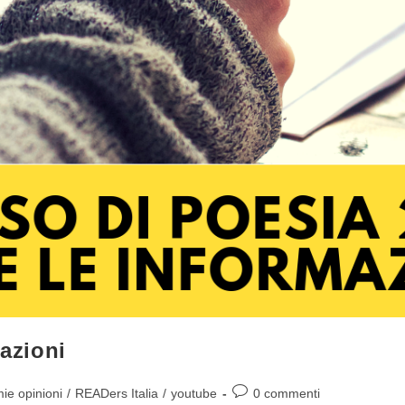
mazioni
Commenti
ie opinioni
/
READers Italia
/
youtube
0 commenti