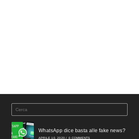
Press
Esca
to
close
WhatsApp dice basta alle fake news?
the
APRILE 10, 2020
/
0 COMMENTS