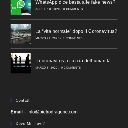
close
WhatsApp dice basta alle fake news?
the
APRILE 10, 2020
/
0 COMMENTS
searc
panel
La “vita normale” dopo il Coronavirus?
MARZO 21, 2020
/
0 COMMENTS
Il coronavirus a caccia dell’umanità
MARZO 8, 2020
/
0 COMMENTS
Contatti
Email
–
info@pietrodragone.com
Dove Mi Trovi?