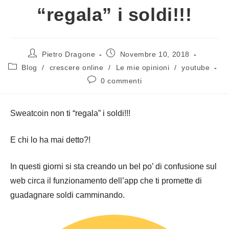
“regala” i soldi!!!
Autore
Articolo
Pietro Dragone
Novembre 10, 2018
dell'articolo:
pubblicato:
Categoria
Blog
/
crescere online
/
Le mie opinioni
/
youtube
dell'articolo:
Commenti
0 commenti
dell'articolo:
Sweatcoin non ti “regala” i soldi!!!
E chi lo ha mai detto?!
In questi giorni si sta creando un bel po’ di confusione sul
web circa il funzionamento dell’app che ti promette di
guadagnare soldi camminando.