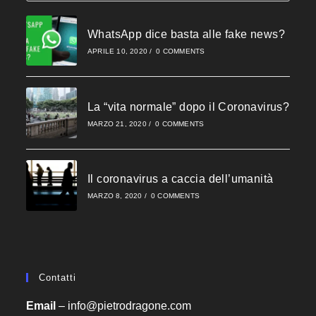
to
close
WhatsApp dice basta alle fake news?
the
APRILE 10, 2020
/
0 COMMENTS
searc
panel
La “vita normale” dopo il Coronavirus?
MARZO 21, 2020
/
0 COMMENTS
Il coronavirus a caccia dell’umanità
MARZO 8, 2020
/
0 COMMENTS
Contatti
Email
–
info@pietrodragone.com