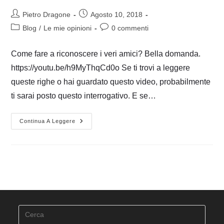
Autore
Articolo
Pietro Dragone
Agosto 10, 2018
dell'articolo:
pubblicato:
Categoria
Commenti
Blog
/
Le mie opinioni
0 commenti
dell'articolo:
dell'articolo:
Come fare a riconoscere i veri amici? Bella domanda.
https://youtu.be/h9MyThqCd0o Se ti trovi a leggere
queste righe o hai guardato questo video, probabilmente
ti sarai posto questo interrogativo. E se…
RICONOSCERE
Continua A Leggere
I
VERI
AMICI
Press
Esca